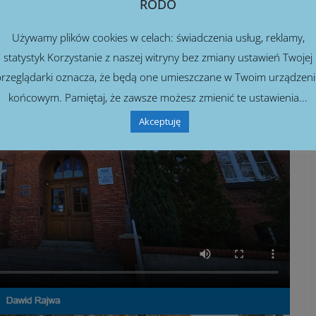
RODO
Używamy plików cookies w celach: świadczenia usług, reklamy,
statystyk Korzystanie z naszej witryny bez zmiany ustawień Twojej
rzeglądarki oznacza, że będą one umieszczane w Twoim urządzen
końcowym. Pamiętaj, że zawsze możesz zmienić te ustawienia...
Akceptuję