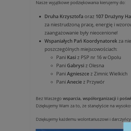
Nasze wyjątkowe podziękowania kierujemy do:
Druha Krzysztofa
oraz
107 Drużyny Har
za niestrudzoną pracę, energię i wzor
zaangażowanie były nieocenione!
Wspaniałych Pań Koordynatorek
za nie
poszczególnych miejscowościach:
Pani
Kasi
z PSP nr 16 w Opolu
Pani
Gabrysi
z Olesna
Pani
Agnieszce
z Zimnic Wielkich
Pani
Anecie
z Przywór
Bez Waszego
wsparcia, współorganizacji i poś
Dziękujemy Wam za to, że stanęłyście na wysokoś
Dziękujemy każdemu wolontariuszowi i darczyńc