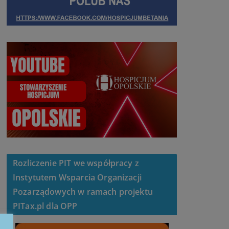
Rozliczenie PIT we współpracy z
Instytutem Wsparcia Organizacji
Pozarządowych w ramach projektu
PITax.pl dla OPP