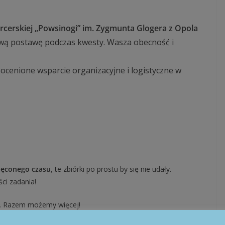
cerskiej „Powsinogi” im. Zygmunta Glogera z Opola
ową postawę podczas kwesty. Wasza obecność i
ocenione wsparcie organizacyjne i logistyczne w
więconego czasu
, te zbiórki po prostu by się nie udały.
ci zadania!
y. Razem możemy więcej!