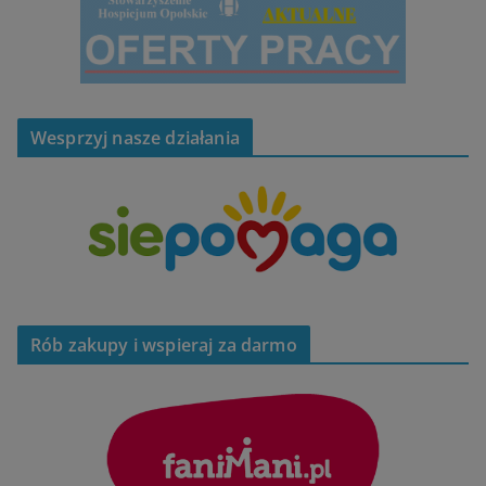
Wesprzyj nasze działania
Rób zakupy i wspieraj za darmo