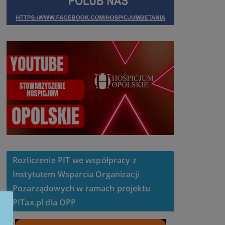
Rozliczenie PIT we współpracy z
Instytutem Wsparcia Organizacji
Pozarządowych w ramach projektu
PITax.pl dla OPP