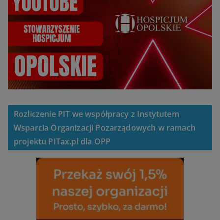
Rozliczenie PIT we współpracy z Instytutem
Wsparcia Organizacji Pozarządowych w ramach
projektu PITax.pl dla OPP