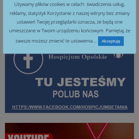
Używamy plików cookies w celach: świadczenia usług,
reklamy, statystyk Korzystanie z naszej witryny bez zmiany
ustawień Twojej przeglądarki oznacza, że będą one
umieszczane w Twoim urządzeniu końcowym. Pamiętaj, że
zawsze możesz zmienić te ustawienia...
Akceptuję