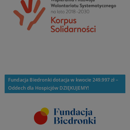
Fundacja Biedronki dotacja w kwocie 249.997 zł –
Oddech dla Hospicjów DZIĘKUJEMY!