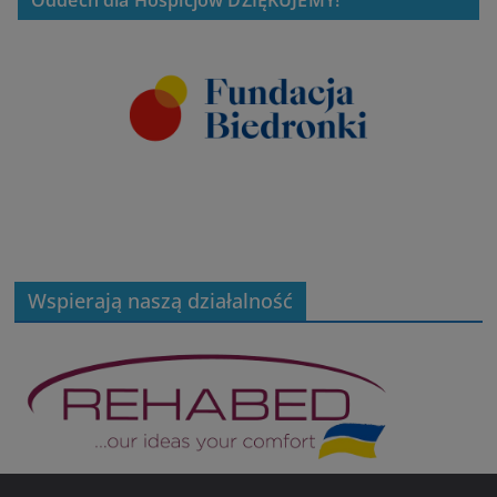
Oddech dla Hospicjów DZIĘKUJEMY!
Wspierają naszą działalność