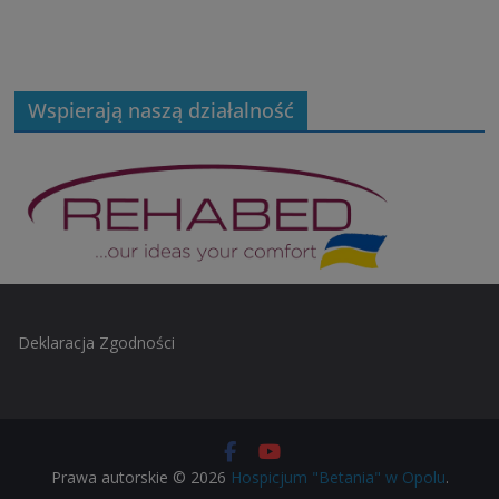
Wspierają naszą działalność
Deklaracja Zgodności
Prawa autorskie © 2026
Hospicjum "Betania" w Opolu
.