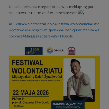
Do zobaczenia na miejscu! Kto z Was melduje się jutro
na Festiwalu? Dajcie znać w komentarzach!
#OCWIP
#Wolontariat
#Opole
#FestiwalWolontariatu
#Dzie
ńŻyczliwości
#HospicjumOpolskie
#HospicjumBetania
#Ws
półpraca
#MariuszKędzierski
#SP11Opole