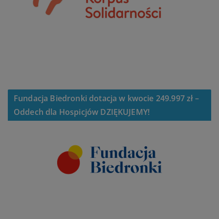
Fundacja Biedronki dotacja w kwocie 249.997 zł –
Oddech dla Hospicjów DZIĘKUJEMY!